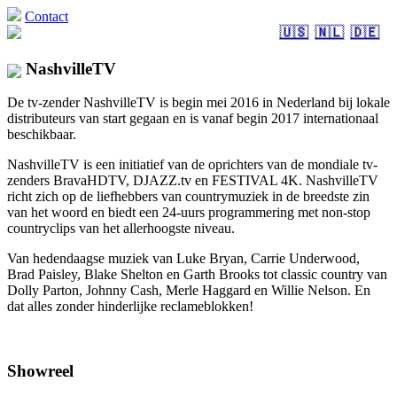
Contact
🇺🇸
🇳🇱
🇩🇪
NashvilleTV
De tv-zender NashvilleTV is begin mei 2016 in Nederland bij lokale
distributeurs van start gegaan en is vanaf begin 2017 internationaal
beschikbaar.
NashvilleTV is een initiatief van de oprichters van de mondiale tv-
zenders BravaHDTV, DJAZZ.tv en FESTIVAL 4K. NashvilleTV
richt zich op de liefhebbers van countrymuziek in de breedste zin
van het woord en biedt een 24-uurs programmering met non-stop
countryclips van het allerhoogste niveau.
Van hedendaagse muziek van Luke Bryan, Carrie Underwood,
Brad Paisley, Blake Shelton en Garth Brooks tot classic country van
Dolly Parton, Johnny Cash, Merle Haggard en Willie Nelson. En
dat alles zonder hinderlijke reclameblokken!
Showreel