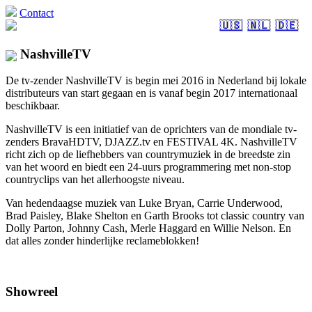
Contact
🇺🇸
🇳🇱
🇩🇪
NashvilleTV
De tv-zender NashvilleTV is begin mei 2016 in Nederland bij lokale
distributeurs van start gegaan en is vanaf begin 2017 internationaal
beschikbaar.
NashvilleTV is een initiatief van de oprichters van de mondiale tv-
zenders BravaHDTV, DJAZZ.tv en FESTIVAL 4K. NashvilleTV
richt zich op de liefhebbers van countrymuziek in de breedste zin
van het woord en biedt een 24-uurs programmering met non-stop
countryclips van het allerhoogste niveau.
Van hedendaagse muziek van Luke Bryan, Carrie Underwood,
Brad Paisley, Blake Shelton en Garth Brooks tot classic country van
Dolly Parton, Johnny Cash, Merle Haggard en Willie Nelson. En
dat alles zonder hinderlijke reclameblokken!
Showreel