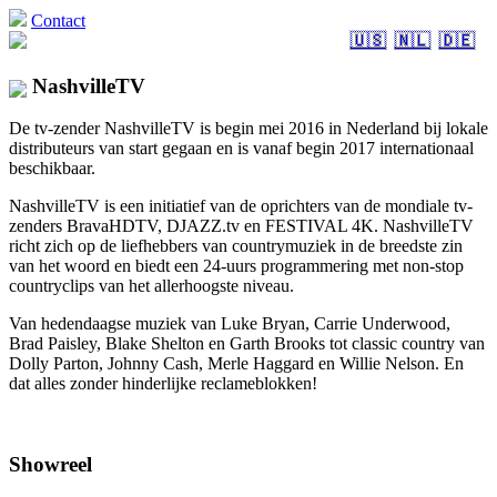
Contact
🇺🇸
🇳🇱
🇩🇪
NashvilleTV
De tv-zender NashvilleTV is begin mei 2016 in Nederland bij lokale
distributeurs van start gegaan en is vanaf begin 2017 internationaal
beschikbaar.
NashvilleTV is een initiatief van de oprichters van de mondiale tv-
zenders BravaHDTV, DJAZZ.tv en FESTIVAL 4K. NashvilleTV
richt zich op de liefhebbers van countrymuziek in de breedste zin
van het woord en biedt een 24-uurs programmering met non-stop
countryclips van het allerhoogste niveau.
Van hedendaagse muziek van Luke Bryan, Carrie Underwood,
Brad Paisley, Blake Shelton en Garth Brooks tot classic country van
Dolly Parton, Johnny Cash, Merle Haggard en Willie Nelson. En
dat alles zonder hinderlijke reclameblokken!
Showreel