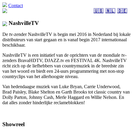
Contact
🇺🇸
🇳🇱
🇩🇪
NashvilleTV
De tv-zender NashvilleTV is begin mei 2016 in Nederland bij lokale
distributeurs van start gegaan en is vanaf begin 2017 internationaal
beschikbaar.
NashvilleTV is een initiatief van de oprichters van de mondiale tv-
zenders BravaHDTV, DJAZZ.tv en FESTIVAL 4K. NashvilleTV
richt zich op de liefhebbers van countrymuziek in de breedste zin
van het woord en biedt een 24-uurs programmering met non-stop
countryclips van het allerhoogste niveau.
Van hedendaagse muziek van Luke Bryan, Carrie Underwood,
Brad Paisley, Blake Shelton en Garth Brooks tot classic country van
Dolly Parton, Johnny Cash, Merle Haggard en Willie Nelson. En
dat alles zonder hinderlijke reclameblokken!
Showreel