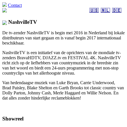
Contact
🇺🇸
🇳🇱
🇩🇪
NashvilleTV
De tv-zender NashvilleTV is begin mei 2016 in Nederland bij lokale
distributeurs van start gegaan en is vanaf begin 2017 internationaal
beschikbaar.
NashvilleTV is een initiatief van de oprichters van de mondiale tv-
zenders BravaHDTV, DJAZZ.tv en FESTIVAL 4K. NashvilleTV
richt zich op de liefhebbers van countrymuziek in de breedste zin
van het woord en biedt een 24-uurs programmering met non-stop
countryclips van het allerhoogste niveau.
Van hedendaagse muziek van Luke Bryan, Carrie Underwood,
Brad Paisley, Blake Shelton en Garth Brooks tot classic country van
Dolly Parton, Johnny Cash, Merle Haggard en Willie Nelson. En
dat alles zonder hinderlijke reclameblokken!
Showreel