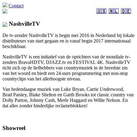
Contact
🇺🇸
🇳🇱
🇩🇪
NashvilleTV
De tv-zender NashvilleTV is begin mei 2016 in Nederland bij lokale
distributeurs van start gegaan en is vanaf begin 2017 internationaal
beschikbaar.
NashvilleTV is een initiatief van de oprichters van de mondiale tv-
zenders BravaHDTV, DJAZZ.tv en FESTIVAL 4K. NashvilleTV
richt zich op de liefhebbers van countrymuziek in de breedste zin
van het woord en biedt een 24-uurs programmering met non-stop
countryclips van het allerhoogste niveau.
Van hedendaagse muziek van Luke Bryan, Carrie Underwood,
Brad Paisley, Blake Shelton en Garth Brooks tot classic country van
Dolly Parton, Johnny Cash, Merle Haggard en Willie Nelson. En
dat alles zonder hinderlijke reclameblokken!
Showreel