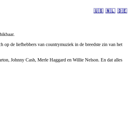
🇺🇸
🇳🇱
🇩🇪
hikbaar.
 op de liefhebbers van countrymuziek in de breedste zin van het
rton, Johnny Cash, Merle Haggard en Willie Nelson. En dat alles