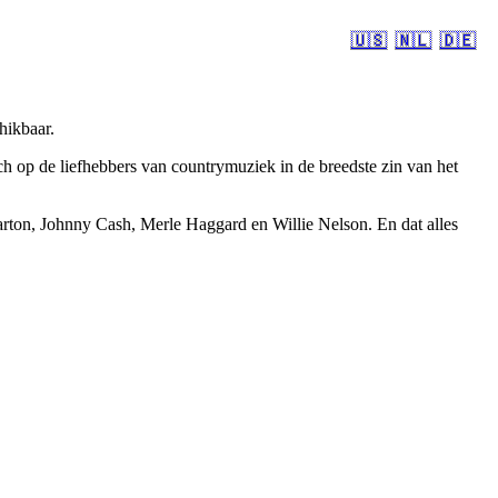
🇺🇸
🇳🇱
🇩🇪
hikbaar.
 op de liefhebbers van countrymuziek in de breedste zin van het
rton, Johnny Cash, Merle Haggard en Willie Nelson. En dat alles