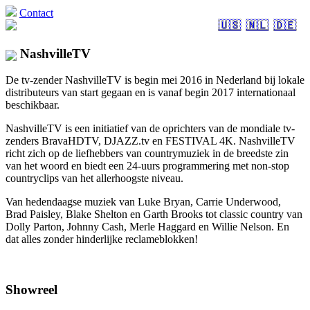
Contact
🇺🇸
🇳🇱
🇩🇪
NashvilleTV
De tv-zender NashvilleTV is begin mei 2016 in Nederland bij lokale
distributeurs van start gegaan en is vanaf begin 2017 internationaal
beschikbaar.
NashvilleTV is een initiatief van de oprichters van de mondiale tv-
zenders BravaHDTV, DJAZZ.tv en FESTIVAL 4K. NashvilleTV
richt zich op de liefhebbers van countrymuziek in de breedste zin
van het woord en biedt een 24-uurs programmering met non-stop
countryclips van het allerhoogste niveau.
Van hedendaagse muziek van Luke Bryan, Carrie Underwood,
Brad Paisley, Blake Shelton en Garth Brooks tot classic country van
Dolly Parton, Johnny Cash, Merle Haggard en Willie Nelson. En
dat alles zonder hinderlijke reclameblokken!
Showreel