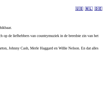
🇺🇸
🇳🇱
🇩🇪
hikbaar.
 op de liefhebbers van countrymuziek in de breedste zin van het
rton, Johnny Cash, Merle Haggard en Willie Nelson. En dat alles