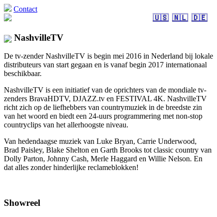
Contact
🇺🇸
🇳🇱
🇩🇪
NashvilleTV
De tv-zender NashvilleTV is begin mei 2016 in Nederland bij lokale
distributeurs van start gegaan en is vanaf begin 2017 internationaal
beschikbaar.
NashvilleTV is een initiatief van de oprichters van de mondiale tv-
zenders BravaHDTV, DJAZZ.tv en FESTIVAL 4K. NashvilleTV
richt zich op de liefhebbers van countrymuziek in de breedste zin
van het woord en biedt een 24-uurs programmering met non-stop
countryclips van het allerhoogste niveau.
Van hedendaagse muziek van Luke Bryan, Carrie Underwood,
Brad Paisley, Blake Shelton en Garth Brooks tot classic country van
Dolly Parton, Johnny Cash, Merle Haggard en Willie Nelson. En
dat alles zonder hinderlijke reclameblokken!
Showreel