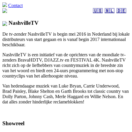
Contact
🇺🇸
🇳🇱
🇩🇪
NashvilleTV
De tv-zender NashvilleTV is begin mei 2016 in Nederland bij lokale
distributeurs van start gegaan en is vanaf begin 2017 internationaal
beschikbaar.
NashvilleTV is een initiatief van de oprichters van de mondiale tv-
zenders BravaHDTV, DJAZZ.tv en FESTIVAL 4K. NashvilleTV
richt zich op de liefhebbers van countrymuziek in de breedste zin
van het woord en biedt een 24-uurs programmering met non-stop
countryclips van het allerhoogste niveau.
Van hedendaagse muziek van Luke Bryan, Carrie Underwood,
Brad Paisley, Blake Shelton en Garth Brooks tot classic country van
Dolly Parton, Johnny Cash, Merle Haggard en Willie Nelson. En
dat alles zonder hinderlijke reclameblokken!
Showreel