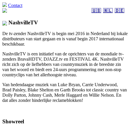
Contact
🇺🇸
🇳🇱
🇩🇪
NashvilleTV
De tv-zender NashvilleTV is begin mei 2016 in Nederland bij lokale
distributeurs van start gegaan en is vanaf begin 2017 internationaal
beschikbaar.
NashvilleTV is een initiatief van de oprichters van de mondiale tv-
zenders BravaHDTV, DJAZZ.tv en FESTIVAL 4K. NashvilleTV
richt zich op de liefhebbers van countrymuziek in de breedste zin
van het woord en biedt een 24-uurs programmering met non-stop
countryclips van het allerhoogste niveau.
Van hedendaagse muziek van Luke Bryan, Carrie Underwood,
Brad Paisley, Blake Shelton en Garth Brooks tot classic country van
Dolly Parton, Johnny Cash, Merle Haggard en Willie Nelson. En
dat alles zonder hinderlijke reclameblokken!
Showreel