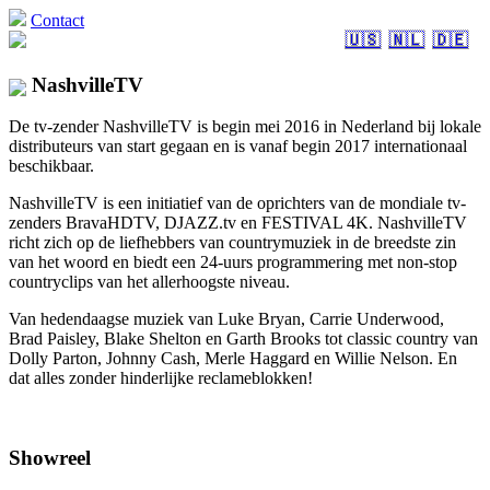
Contact
🇺🇸
🇳🇱
🇩🇪
NashvilleTV
De tv-zender NashvilleTV is begin mei 2016 in Nederland bij lokale
distributeurs van start gegaan en is vanaf begin 2017 internationaal
beschikbaar.
NashvilleTV is een initiatief van de oprichters van de mondiale tv-
zenders BravaHDTV, DJAZZ.tv en FESTIVAL 4K. NashvilleTV
richt zich op de liefhebbers van countrymuziek in de breedste zin
van het woord en biedt een 24-uurs programmering met non-stop
countryclips van het allerhoogste niveau.
Van hedendaagse muziek van Luke Bryan, Carrie Underwood,
Brad Paisley, Blake Shelton en Garth Brooks tot classic country van
Dolly Parton, Johnny Cash, Merle Haggard en Willie Nelson. En
dat alles zonder hinderlijke reclameblokken!
Showreel