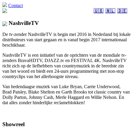
Contact
🇺🇸
🇳🇱
🇩🇪
NashvilleTV
De tv-zender NashvilleTV is begin mei 2016 in Nederland bij lokale
distributeurs van start gegaan en is vanaf begin 2017 internationaal
beschikbaar.
NashvilleTV is een initiatief van de oprichters van de mondiale tv-
zenders BravaHDTV, DJAZZ.tv en FESTIVAL 4K. NashvilleTV
richt zich op de liefhebbers van countrymuziek in de breedste zin
van het woord en biedt een 24-uurs programmering met non-stop
countryclips van het allerhoogste niveau.
Van hedendaagse muziek van Luke Bryan, Carrie Underwood,
Brad Paisley, Blake Shelton en Garth Brooks tot classic country van
Dolly Parton, Johnny Cash, Merle Haggard en Willie Nelson. En
dat alles zonder hinderlijke reclameblokken!
Showreel