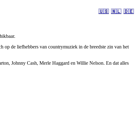
🇺🇸
🇳🇱
🇩🇪
hikbaar.
 op de liefhebbers van countrymuziek in de breedste zin van het
rton, Johnny Cash, Merle Haggard en Willie Nelson. En dat alles