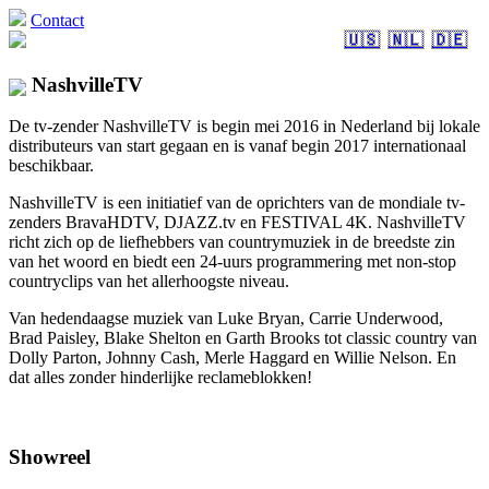
Contact
🇺🇸
🇳🇱
🇩🇪
NashvilleTV
De tv-zender NashvilleTV is begin mei 2016 in Nederland bij lokale
distributeurs van start gegaan en is vanaf begin 2017 internationaal
beschikbaar.
NashvilleTV is een initiatief van de oprichters van de mondiale tv-
zenders BravaHDTV, DJAZZ.tv en FESTIVAL 4K. NashvilleTV
richt zich op de liefhebbers van countrymuziek in de breedste zin
van het woord en biedt een 24-uurs programmering met non-stop
countryclips van het allerhoogste niveau.
Van hedendaagse muziek van Luke Bryan, Carrie Underwood,
Brad Paisley, Blake Shelton en Garth Brooks tot classic country van
Dolly Parton, Johnny Cash, Merle Haggard en Willie Nelson. En
dat alles zonder hinderlijke reclameblokken!
Showreel