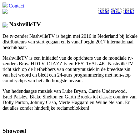
Contact
🇺🇸
🇳🇱
🇩🇪
NashvilleTV
De tv-zender NashvilleTV is begin mei 2016 in Nederland bij lokale
distributeurs van start gegaan en is vanaf begin 2017 internationaal
beschikbaar.
NashvilleTV is een initiatief van de oprichters van de mondiale tv-
zenders BravaHDTV, DJAZZ.tv en FESTIVAL 4K. NashvilleTV
richt zich op de liefhebbers van countrymuziek in de breedste zin
van het woord en biedt een 24-uurs programmering met non-stop
countryclips van het allerhoogste niveau.
Van hedendaagse muziek van Luke Bryan, Carrie Underwood,
Brad Paisley, Blake Shelton en Garth Brooks tot classic country van
Dolly Parton, Johnny Cash, Merle Haggard en Willie Nelson. En
dat alles zonder hinderlijke reclameblokken!
Showreel