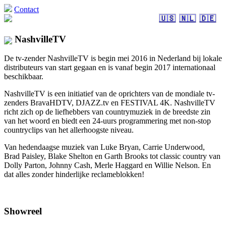
Contact
🇺🇸
🇳🇱
🇩🇪
NashvilleTV
De tv-zender NashvilleTV is begin mei 2016 in Nederland bij lokale
distributeurs van start gegaan en is vanaf begin 2017 internationaal
beschikbaar.
NashvilleTV is een initiatief van de oprichters van de mondiale tv-
zenders BravaHDTV, DJAZZ.tv en FESTIVAL 4K. NashvilleTV
richt zich op de liefhebbers van countrymuziek in de breedste zin
van het woord en biedt een 24-uurs programmering met non-stop
countryclips van het allerhoogste niveau.
Van hedendaagse muziek van Luke Bryan, Carrie Underwood,
Brad Paisley, Blake Shelton en Garth Brooks tot classic country van
Dolly Parton, Johnny Cash, Merle Haggard en Willie Nelson. En
dat alles zonder hinderlijke reclameblokken!
Showreel