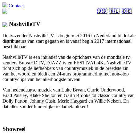
Contact
🇺🇸
🇳🇱
🇩🇪
NashvilleTV
De tv-zender NashvilleTV is begin mei 2016 in Nederland bij lokale
distributeurs van start gegaan en is vanaf begin 2017 internationaal
beschikbaar.
NashvilleTV is een initiatief van de oprichters van de mondiale tv-
zenders BravaHDTV, DJAZZ.tv en FESTIVAL 4K. NashvilleTV
richt zich op de liefhebbers van countrymuziek in de breedste zin
van het woord en biedt een 24-uurs programmering met non-stop
countryclips van het allerhoogste niveau.
Van hedendaagse muziek van Luke Bryan, Carrie Underwood,
Brad Paisley, Blake Shelton en Garth Brooks tot classic country van
Dolly Parton, Johnny Cash, Merle Haggard en Willie Nelson. En
dat alles zonder hinderlijke reclameblokken!
Showreel