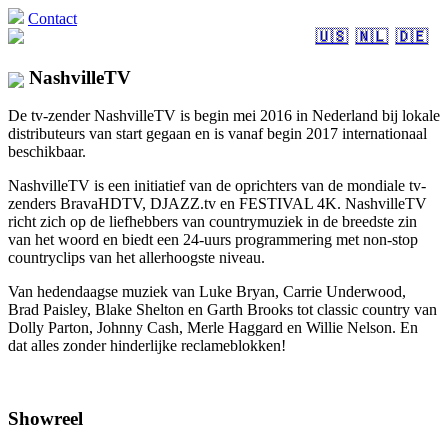
Contact
🇺🇸
🇳🇱
🇩🇪
NashvilleTV
De tv-zender NashvilleTV is begin mei 2016 in Nederland bij lokale
distributeurs van start gegaan en is vanaf begin 2017 internationaal
beschikbaar.
NashvilleTV is een initiatief van de oprichters van de mondiale tv-
zenders BravaHDTV, DJAZZ.tv en FESTIVAL 4K. NashvilleTV
richt zich op de liefhebbers van countrymuziek in de breedste zin
van het woord en biedt een 24-uurs programmering met non-stop
countryclips van het allerhoogste niveau.
Van hedendaagse muziek van Luke Bryan, Carrie Underwood,
Brad Paisley, Blake Shelton en Garth Brooks tot classic country van
Dolly Parton, Johnny Cash, Merle Haggard en Willie Nelson. En
dat alles zonder hinderlijke reclameblokken!
Showreel