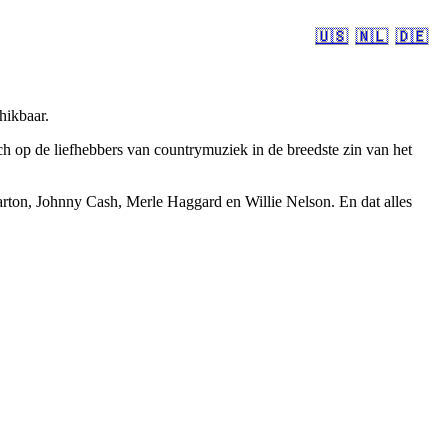
🇺🇸
🇳🇱
🇩🇪
hikbaar.
 op de liefhebbers van countrymuziek in de breedste zin van het
rton, Johnny Cash, Merle Haggard en Willie Nelson. En dat alles