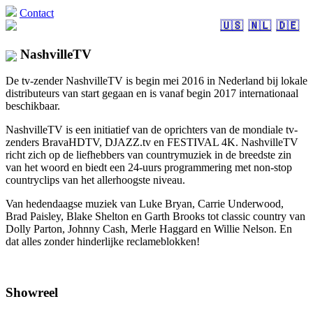
Contact
🇺🇸
🇳🇱
🇩🇪
NashvilleTV
De tv-zender NashvilleTV is begin mei 2016 in Nederland bij lokale
distributeurs van start gegaan en is vanaf begin 2017 internationaal
beschikbaar.
NashvilleTV is een initiatief van de oprichters van de mondiale tv-
zenders BravaHDTV, DJAZZ.tv en FESTIVAL 4K. NashvilleTV
richt zich op de liefhebbers van countrymuziek in de breedste zin
van het woord en biedt een 24-uurs programmering met non-stop
countryclips van het allerhoogste niveau.
Van hedendaagse muziek van Luke Bryan, Carrie Underwood,
Brad Paisley, Blake Shelton en Garth Brooks tot classic country van
Dolly Parton, Johnny Cash, Merle Haggard en Willie Nelson. En
dat alles zonder hinderlijke reclameblokken!
Showreel