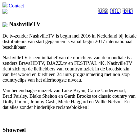
Contact
🇺🇸
🇳🇱
🇩🇪
NashvilleTV
De tv-zender NashvilleTV is begin mei 2016 in Nederland bij lokale
distributeurs van start gegaan en is vanaf begin 2017 internationaal
beschikbaar.
NashvilleTV is een initiatief van de oprichters van de mondiale tv-
zenders BravaHDTV, DJAZZ.tv en FESTIVAL 4K. NashvilleTV
richt zich op de liefhebbers van countrymuziek in de breedste zin
van het woord en biedt een 24-uurs programmering met non-stop
countryclips van het allerhoogste niveau.
Van hedendaagse muziek van Luke Bryan, Carrie Underwood,
Brad Paisley, Blake Shelton en Garth Brooks tot classic country van
Dolly Parton, Johnny Cash, Merle Haggard en Willie Nelson. En
dat alles zonder hinderlijke reclameblokken!
Showreel