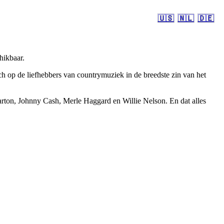
🇺🇸
🇳🇱
🇩🇪
hikbaar.
 op de liefhebbers van countrymuziek in de breedste zin van het
rton, Johnny Cash, Merle Haggard en Willie Nelson. En dat alles