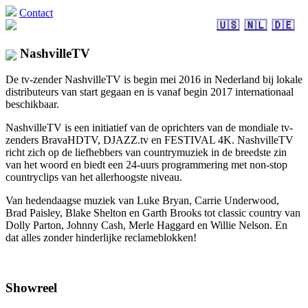
Contact
🇺🇸
🇳🇱
🇩🇪
NashvilleTV
De tv-zender NashvilleTV is begin mei 2016 in Nederland bij lokale
distributeurs van start gegaan en is vanaf begin 2017 internationaal
beschikbaar.
NashvilleTV is een initiatief van de oprichters van de mondiale tv-
zenders BravaHDTV, DJAZZ.tv en FESTIVAL 4K. NashvilleTV
richt zich op de liefhebbers van countrymuziek in de breedste zin
van het woord en biedt een 24-uurs programmering met non-stop
countryclips van het allerhoogste niveau.
Van hedendaagse muziek van Luke Bryan, Carrie Underwood,
Brad Paisley, Blake Shelton en Garth Brooks tot classic country van
Dolly Parton, Johnny Cash, Merle Haggard en Willie Nelson. En
dat alles zonder hinderlijke reclameblokken!
Showreel