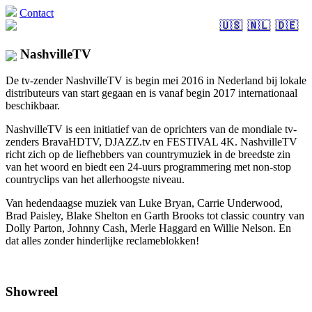
Contact
🇺🇸
🇳🇱
🇩🇪
NashvilleTV
De tv-zender NashvilleTV is begin mei 2016 in Nederland bij lokale
distributeurs van start gegaan en is vanaf begin 2017 internationaal
beschikbaar.
NashvilleTV is een initiatief van de oprichters van de mondiale tv-
zenders BravaHDTV, DJAZZ.tv en FESTIVAL 4K. NashvilleTV
richt zich op de liefhebbers van countrymuziek in de breedste zin
van het woord en biedt een 24-uurs programmering met non-stop
countryclips van het allerhoogste niveau.
Van hedendaagse muziek van Luke Bryan, Carrie Underwood,
Brad Paisley, Blake Shelton en Garth Brooks tot classic country van
Dolly Parton, Johnny Cash, Merle Haggard en Willie Nelson. En
dat alles zonder hinderlijke reclameblokken!
Showreel