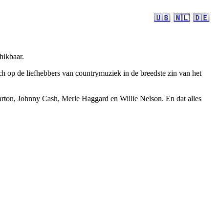
🇺🇸
🇳🇱
🇩🇪
hikbaar.
 op de liefhebbers van countrymuziek in de breedste zin van het
rton, Johnny Cash, Merle Haggard en Willie Nelson. En dat alles