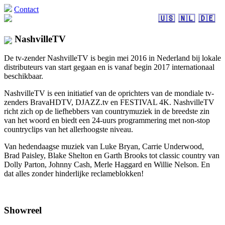
Contact
🇺🇸
🇳🇱
🇩🇪
NashvilleTV
De tv-zender NashvilleTV is begin mei 2016 in Nederland bij lokale
distributeurs van start gegaan en is vanaf begin 2017 internationaal
beschikbaar.
NashvilleTV is een initiatief van de oprichters van de mondiale tv-
zenders BravaHDTV, DJAZZ.tv en FESTIVAL 4K. NashvilleTV
richt zich op de liefhebbers van countrymuziek in de breedste zin
van het woord en biedt een 24-uurs programmering met non-stop
countryclips van het allerhoogste niveau.
Van hedendaagse muziek van Luke Bryan, Carrie Underwood,
Brad Paisley, Blake Shelton en Garth Brooks tot classic country van
Dolly Parton, Johnny Cash, Merle Haggard en Willie Nelson. En
dat alles zonder hinderlijke reclameblokken!
Showreel