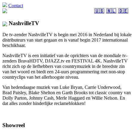
Contact
🇺🇸
🇳🇱
🇩🇪
NashvilleTV
De tv-zender NashvilleTV is begin mei 2016 in Nederland bij lokale
distributeurs van start gegaan en is vanaf begin 2017 internationaal
beschikbaar.
NashvilleTV is een initiatief van de oprichters van de mondiale tv-
zenders BravaHDTV, DJAZZ.tv en FESTIVAL 4K. NashvilleTV
richt zich op de liefhebbers van countrymuziek in de breedste zin
van het woord en biedt een 24-uurs programmering met non-stop
countryclips van het allerhoogste niveau.
Van hedendaagse muziek van Luke Bryan, Carrie Underwood,
Brad Paisley, Blake Shelton en Garth Brooks tot classic country van
Dolly Parton, Johnny Cash, Merle Haggard en Willie Nelson. En
dat alles zonder hinderlijke reclameblokken!
Showreel