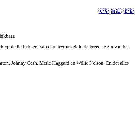
🇺🇸
🇳🇱
🇩🇪
hikbaar.
 op de liefhebbers van countrymuziek in de breedste zin van het
rton, Johnny Cash, Merle Haggard en Willie Nelson. En dat alles