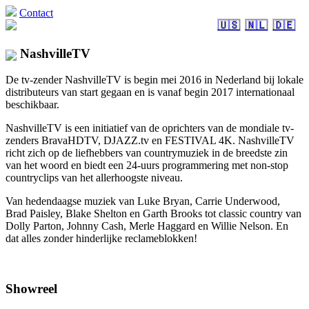
Contact
🇺🇸
🇳🇱
🇩🇪
NashvilleTV
De tv-zender NashvilleTV is begin mei 2016 in Nederland bij lokale
distributeurs van start gegaan en is vanaf begin 2017 internationaal
beschikbaar.
NashvilleTV is een initiatief van de oprichters van de mondiale tv-
zenders BravaHDTV, DJAZZ.tv en FESTIVAL 4K. NashvilleTV
richt zich op de liefhebbers van countrymuziek in de breedste zin
van het woord en biedt een 24-uurs programmering met non-stop
countryclips van het allerhoogste niveau.
Van hedendaagse muziek van Luke Bryan, Carrie Underwood,
Brad Paisley, Blake Shelton en Garth Brooks tot classic country van
Dolly Parton, Johnny Cash, Merle Haggard en Willie Nelson. En
dat alles zonder hinderlijke reclameblokken!
Showreel