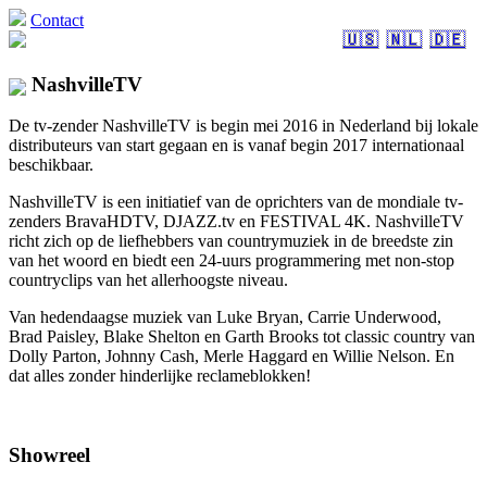
Contact
🇺🇸
🇳🇱
🇩🇪
NashvilleTV
De tv-zender NashvilleTV is begin mei 2016 in Nederland bij lokale
distributeurs van start gegaan en is vanaf begin 2017 internationaal
beschikbaar.
NashvilleTV is een initiatief van de oprichters van de mondiale tv-
zenders BravaHDTV, DJAZZ.tv en FESTIVAL 4K. NashvilleTV
richt zich op de liefhebbers van countrymuziek in de breedste zin
van het woord en biedt een 24-uurs programmering met non-stop
countryclips van het allerhoogste niveau.
Van hedendaagse muziek van Luke Bryan, Carrie Underwood,
Brad Paisley, Blake Shelton en Garth Brooks tot classic country van
Dolly Parton, Johnny Cash, Merle Haggard en Willie Nelson. En
dat alles zonder hinderlijke reclameblokken!
Showreel