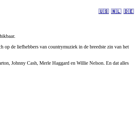
🇺🇸
🇳🇱
🇩🇪
hikbaar.
 op de liefhebbers van countrymuziek in de breedste zin van het
rton, Johnny Cash, Merle Haggard en Willie Nelson. En dat alles