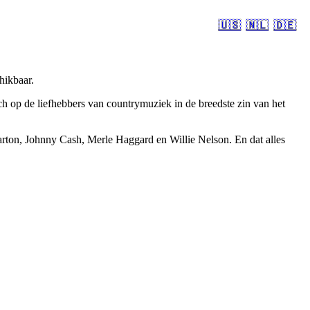
🇺🇸
🇳🇱
🇩🇪
hikbaar.
 op de liefhebbers van countrymuziek in de breedste zin van het
rton, Johnny Cash, Merle Haggard en Willie Nelson. En dat alles