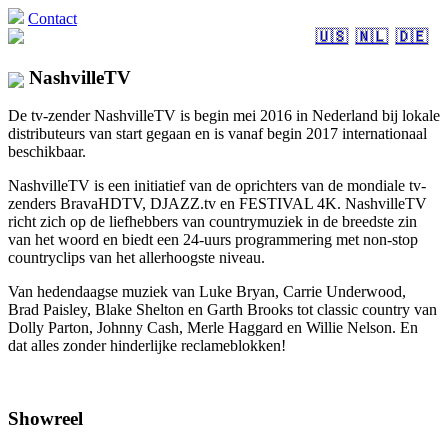
Contact
🇺🇸
🇳🇱
🇩🇪
NashvilleTV
De tv-zender NashvilleTV is begin mei 2016 in Nederland bij lokale
distributeurs van start gegaan en is vanaf begin 2017 internationaal
beschikbaar.
NashvilleTV is een initiatief van de oprichters van de mondiale tv-
zenders BravaHDTV, DJAZZ.tv en FESTIVAL 4K. NashvilleTV
richt zich op de liefhebbers van countrymuziek in de breedste zin
van het woord en biedt een 24-uurs programmering met non-stop
countryclips van het allerhoogste niveau.
Van hedendaagse muziek van Luke Bryan, Carrie Underwood,
Brad Paisley, Blake Shelton en Garth Brooks tot classic country van
Dolly Parton, Johnny Cash, Merle Haggard en Willie Nelson. En
dat alles zonder hinderlijke reclameblokken!
Showreel